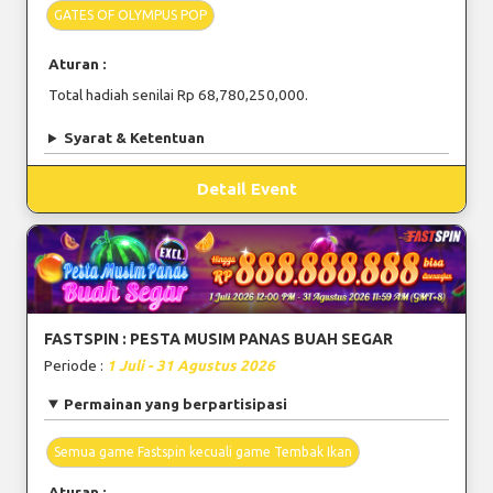
GATES OF OLYMPUS POP
Aturan :
Total hadiah senilai Rp 68,780,250,000.
Syarat & Ketentuan
Detail Event
FASTSPIN : PESTA MUSIM PANAS BUAH SEGAR
Periode :
1 Juli - 31 Agustus 2026
Permainan yang berpartisipasi
Semua game Fastspin kecuali game Tembak Ikan
Aturan :